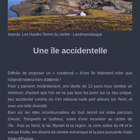
Islande. Les Hautes Terres du centre : Landmanalaugar
Une île accidentelle
Difficile de proposer un « condensé » d'une île tellement riche que
l'objectif restera hors d'atteinte !
Pour y parvenir, modestement, une durée de 12 jours nous semble un
minimum, d'autant que l'on ne va pas tous les jours sur ce lieu unique,
lieu accidentel comme on n'en retrouve nulle part ailleurs sur Terre, et
avec une telle diversité.
Bien sûr les sites incontournables du Sud seront sur notre parcours
(Geysir, Thingvellir et Gulfoss), suivis d'une incursion au centre de
l'île
. Puis au Nord, le lac Myvatn et sa région, la zone active du rift et le
volcan Krafla, les déserts de cendre volcanique et la plus puissante chute
d'eau d'Europe...