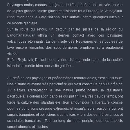
Paysages moins connus, les fjords de l'Est précéderont l'arrivée en vue
de la plus grande calotte glaciaire d'Islande (et d'Europe), le Vatnajökull.
L'incursion dans le Parc National du Skaftafell offrira quelques vues sur
ce monde glaciaire.
Sur la route du retour, un détour par les pistes de la région du
Landmanalaugar offrira un dernier contact avec ces paysages
volcaniques étonnants. La péninsule des Reykjanes et les coulées de
lave encore fumantes des sept dernières éruptions sera également
visitée.
Enfin, Reykjavik, l'actuel coeur-vitrine d'une grande partie de la société
islandaise, mérite bien une visite guidée...
Au-delà de ces paysages et phénomènes remarquables, c'est aussi toute
une histoire humaine très particulière qui s'est construite depuis près de
12 siècles. L'adaptation à une nature plutôt hostile, la résistance
pacifique à la colonisation danoise qui prit fin il y a très peu de temps, ont
forgé la culture des Islandais-e-s, leur amour pour la littérature comme
pour les conditions presque extrêmes, et jusqu'à leurs réactions qui ont
surpris banquiers et politiciens « complices » lors des dernières crises et
scandales bancaires... Tout au long de notre périple, tous ces aspects
seront abordés et illustrés.