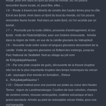
Route pour finir dans un fjord du bout du monde, où l'on pourra
rencontrer faune locale, et, peut-être, elfes ...
J 6 – Route
à travers les déserts de cendre des hautes terres
pour la côte
Est et ses fjords. Arret
dans un fjord du bout du monde, où l'on pourra
rencontrer faune locale. Nuit dans un autre fjord, où l'on accède par un
tunnel...
J 7 – . Poursuite par la route côtière, prouesse d'aménagement, et ses
fjords :
v
isite de Fàskrùdsfjördur, avec son histoire émouvante. Arrivée
dans la région de Höfn, en vue de la calotte glaciaire du Vatnajökull.
J 8 – Nouvelle route
entre océan et langues glaciaires descendant de la
calotte. Visite de lagunes glaciaires où flottent des icebergs, jusqu'au
Parc National de Skaftafell. Nuit au village au joli nom
Kirkjubæjarklaustur.
de
J 9 –
Par une piste coupée de gués, découverte de la fissure éruptive
née lors de la plus importante éruption des temps historiques du volcan
Laki : paysages d'un monde en formation... Retour
Kirkjubæjarklaustur !
à...
J 10 –
Départ matinal pour une journée sur pistes au coeur des Hautes
Terres : région du Landmanalaugar. Coulées de lave colorées, champs
de cendres noires, mousse verdoyantes, cratères volcanique et lacs :
grand spectacle. Arrivée au pied du redoutable volcan Hekla, pour une
nuit tranquille.