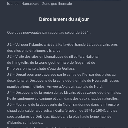
Islande - Namaskard - Zone géo-thermale
Déroulement du séjour
Quelques nouveautés par rapport au séjour de 2024...
J 1 – Vol pour l'Islande, arrivée à Keflavik et transfert à Laugarvatn, près
des sites emblématiques d'Islande.
J 2 – Visite des sites emblématiques du rift et Parc National
Thingvellir, de la zone géothermale de Geysir et de
de
l'impressionnante chute d'eau de Gulfoss
J 3 – Départ pour une traversée par le centre de l'île, par des pistes au
décor lunaire. Découverte de la zone géo-thermale de Hveravellir et ses
manifestations multiples. Arrivée à Akureyri, capitale du Nord.
J 4 – Découverte de la région du lac Myvatn, et des zones géo-thermales.
Petite randonnée volcanique et bain dans des eaux chaudes naturelles.
J 5 – Poursuite de la découverte du Nord : randonnée dans le rift encore
chaud et la caldeira du volcan Krafla (éruption de 1974 à 1984), chutes
spectaculaires de Dettifoss. Etape dans la plus haute ferme habitée
d'Islande, sur la Lune...