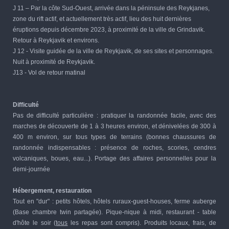
J 11 –
Par la côte Sud-Ouest, arrivée dans la péninsule des Reykjanes,
zone du rift actif, et actuellement très actif, lieu des huit dernières
éruptions depuis décembre 2023, à proximité de la ville de Grindavik.
Retour à Reykjavik et environs.
J 12 - Visite guidée de la ville de Reykjavik, de ses sites et personnages.
Nuit à proximité de Reykjavik.
J13 - Vol de retour matinal
Difficulté
Pas de difficulté particulière : pratiquer la randonnée facile, avec des
marches de découverte de 1 à 3 heures environ, et dénivelées de 300 à
400 m environ, sur tous types de terrains (bonnes chaussures de
randonnée indispensables : présence de roches, scories, cendres
volcaniques, boues, eau...). Portage des affaires personnelles pour la
demi-journée
Hébergement, restauration
Tout en "dur" : petits hôtels, hôtels ruraux-guest-houses, ferme auberge
(Base chambre twin partagée). Pique-nique à midi, restaurant - table
d'hôte le soir (
tous
les repas sont compris). Produits locaux, frais, de