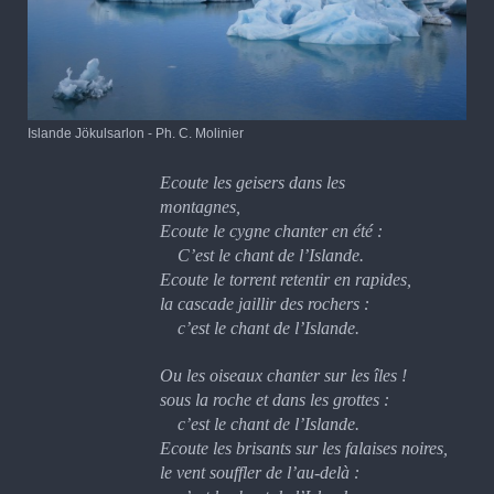
Islande Jökulsarlon - Ph. C. Molinier
Ecoute les g
eisers
dans les
montagnes,
Ecoute le cygne chanter
en été
:
C’est le chant de l’Islande.
Ecoute le torrent retentir en rapides,
la cascade jaillir des
rocher
s :
c’est le chant de l’Islande.
Ou les oiseaux chanter sur les îles !
sous l
a
roche et
dans
les grottes :
c’est le chant de l’Islande.
Ecoute les brisants
sur les falaises noires
,
le vent s
ouffler de l’au-delà
: