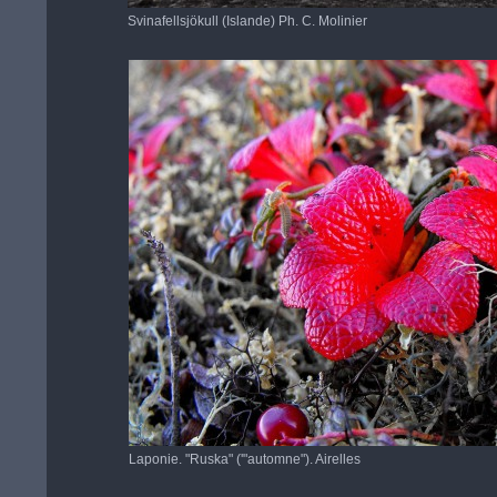
Svinafellsjökull (Islande) Ph. C. Molinier
Laponie. "Ruska" ('"automne"). Airelles