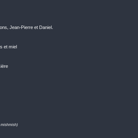
rons, Jean-Pierre et Daniel.
s et miel
ière
il mishmish)