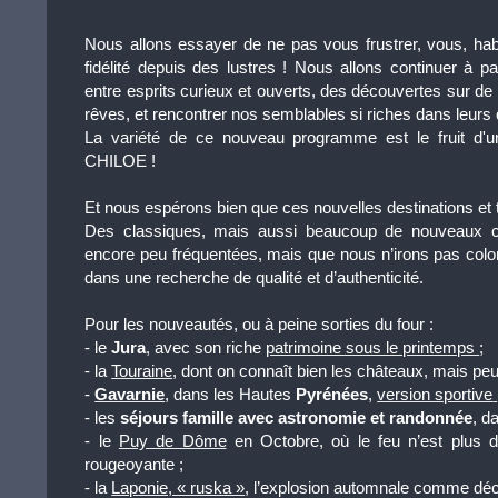
Nous allons essayer de ne pas vous frustrer, vous, hab
fidélité depuis des lustres ! Nous allons continuer à 
entre esprits curieux et ouverts, des découvertes sur de 
rêves, et rencontrer nos semblables si riches dans leurs
La variété de ce nouveau programme est le fruit d'u
CHILOE !
Et nous espérons bien que ces nouvelles destinations et
Des classiques, mais aussi beaucoup de nouveaux cir
encore peu fréquentées, mais que nous n’irons pas coloni
dans une recherche de qualité et d’authenticité.
Pour les nouveautés, ou à peine sorties du four :
- le
Jura
, avec
son riche
patrimoine sous le printemps
;
- la
Touraine
, dont on connaît bien les châteaux, mais peu 
-
Gavarnie
, dans les Hautes
Pyrénées
,
version sportive
- les
séjours famille avec astronomie et randonnée
,
da
- le
Puy de Dôme
en Octobre, où le feu n’est plus 
rougeoyante ;
- la
Laponie, « ruska »
, l’explosion automnale comme déc