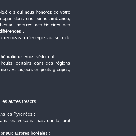
itué·e·s qui nous honorez de votre
partager, dans une bonne
ambiance,
beaux itinéraires, des histoires, des
 différences…
n renouveau d'énergie au sein de
 thématiques vous séduiront.
cuits, certains dans des régions
ser. Et toujours en petits groupes,
les autres trésors ;
ns les
Pyrénées
;
dans les volcans mais sur la forêt
or aux aurores boréales ;