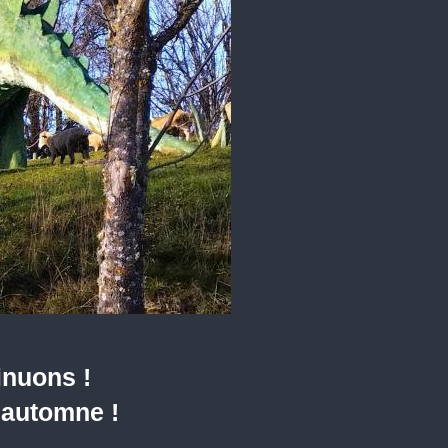
inuons !
, automne !