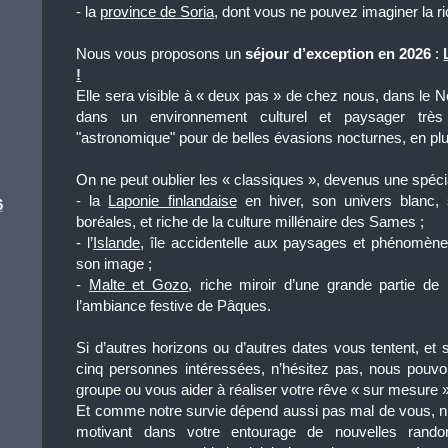
- la
province de Soria
, dont vous ne pouvez imaginer la r
Nous vous proposons un
séjour d’exception en 2026
:
!
Elle sera visible à « deux pas » de chez nous, dans le N
dans un environnement culturel et paysager trè
"astronomique" pour de belles évasions nocturnes, en plus
On ne peut oublier les « classiques », devenus une spéci
- la
Laponie finlandaise
en hiver, son univers blanc, 
6
boréales, et riche de la culture millénaire des Sames ;
- l’
Islande
, île accidentelle aux paysages et phénomèn
son image ;
-
Malte et Gozo
, riche miroir d’une grande partie de 
l’ambiance festive de Pâques.
Si d’autres horizons ou d’autres dates vous tentent, e
cinq personnes intéressées, n’hésitez pas, nous pouvo
groupe ou vous aider à réaliser votre rêve « sur mesure »
Et comme notre survie dépend aussi pas mal de vous, n’h
motivant dans votre entourage de nouvelles ran