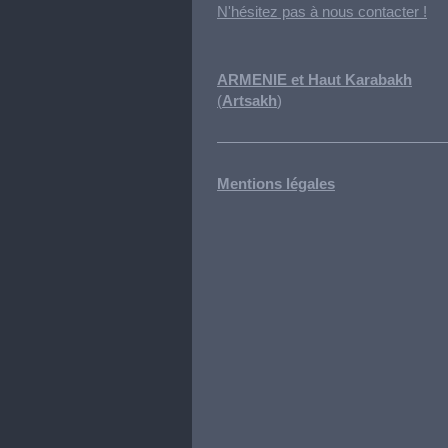
N'hésitez pas à nous contacter !
ARMENIE et Haut Karabakh
(
Artsakh
)
Mentions légales