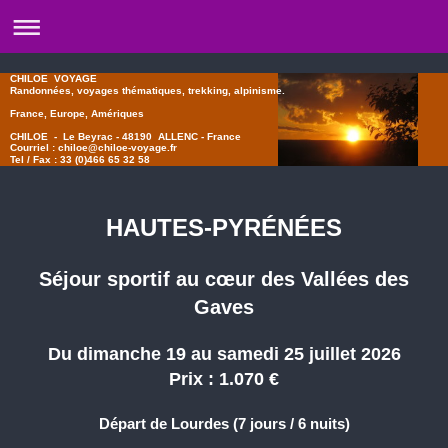
CHILOE VOYAGE
Randonnées, voyages thématiques, trekking, alpinisme.
France, Europe, Amériques
CHILOE - Le Beyrac - 48190 ALLENC - France
Courriel : chiloe@chiloe-voyage.fr
Tel / Fax : 33 (0)466 65 32 58
HAUTES-PYRÉNÉES
Séjour sportif au cœur des Vallées des
Gaves
Du dimanche 19 au samedi 25 juillet 2026
Prix : 1.070 €
Départ de Lourdes (7 jours / 6 nuits)