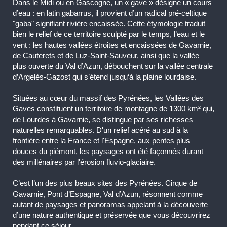
Dans le Midi ou en Gascogne, un « gave » désigne un cours
d’eau : en latin gabarrus, il provient d’un radical pré-celtique
"gaba" signifiant rivière encaissée. Cette étymologie traduit
bien le relief de ce territoire sculpté par le temps, l’eau et le
vent : les hautes vallées étroites et encaissées de Gavarnie,
de Cauterets et de Luz-Saint-Sauveur, ainsi que la vallée
plus ouverte du Val d’Azun, débouchent sur la vallée centrale
d’Argelès-Gazost qui s’étend jusqu‘à la plaine lourdaise.
Situées au cœur du massif des Pyrénées, les Vallées des
Gaves constituent un territoire de montagne de 1300 km² qui,
de Lourdes à Gavarnie, se distingue par ses richesses
naturelles remarquables. D'un relief acéré au sud à la
frontière entre la France et l'Espagne, aux pentes plus
douces du piémont, les paysages ont été façonnés durant
des millénaires par l'érosion fluvio-glaciaire.
C’est l’un des plus beaux sites des Pyrénées. Cirque de
Gavarnie, Pont d’Espagne, Val d’Azun, résonnent comme
autant de paysages et panoramas appelant à la découverte
d’une nature authentique et préservée que vous découvrirez
pendant ce séjour.